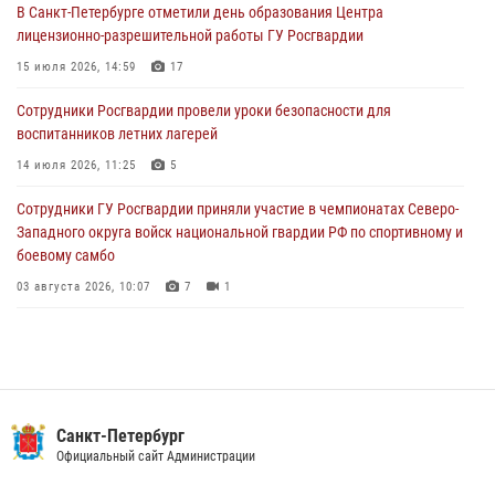
В Санкт-Петербурге отметили день образования Центра
В Выборгском районе наряд Росгвардии обнаружил
лицензионно-разрешительной работы ГУ Росгвардии
разыскиваемый преступный автотранспорт
15 июля 2026, 14:59
17
05 августа 2026, 12:25
2
Сотрудники Росгвардии провели уроки безопасности для
Петербургские росгвардейцы обнаружили объявленный в розыск
воспитанников летних лагерей
автомобиль, ранее использовавшийся при совершении кражи в
Ленобласти
14 июля 2026, 11:25
5
04 августа 2026, 14:05
Сотрудники ГУ Росгвардии приняли участие в чемпионатах Северо-
Западного округа войск национальной гвардии РФ по спортивному и
боевому самбо
03 августа 2026, 10:07
7
1
В Центральном районе наряд Росгвардии задержал рецидивиста,
ограбившего прохожего
17 июля 2026, 11:35
2
В Красногвардейском районе росгвардейцы задержали хулигана,
Санкт-Петербург
угрожавшего мужчине пневматическим пистолетом
Официальный сайт Администрации
16 июля 2026, 15:25