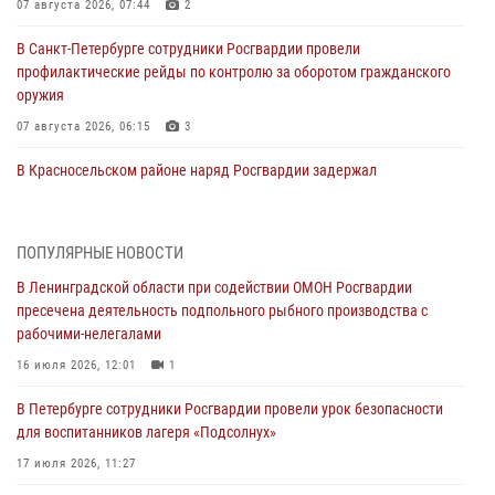
07 августа 2026, 07:44
2
В Санкт-Петербурге сотрудники Росгвардии провели
профилактические рейды по контролю за оборотом гражданского
оружия
07 августа 2026, 06:15
3
В Красносельском районе наряд Росгвардии задержал
правонарушителя, угрожавшего 17-летнему подростку
травматическим оружием
06 августа 2026, 13:39
1
ПОПУЛЯРНЫЕ НОВОСТИ
В Ленинградской области при содействии ОМОН Росгвардии
В Центральном районе росгвардейцы оперативно задержали
пресечена деятельность подпольного рыбного производства с
хулигана, стрелявшего из пускового устройства рядом с жилыми
рабочими-нелегалами
домами
16 июля 2026, 12:01
1
06 августа 2026, 11:36
3
1
В Петербурге сотрудники Росгвардии провели урок безопасности
Сотрудники и военнослужащие Росгвардии обеспечили
для воспитанников лагеря «Подсолнух»
правопорядок при проведении матча "Зенит" - "Балтика"
17 июля 2026, 11:27
06 августа 2026, 07:30
10