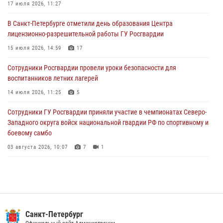
17 июля 2026, 11:27
03 августа 2026, 09:16
5
В Санкт-Петербурге отметили день образования Центра
В Петербурге сотрудники Росгвардии обеспечили правопорядок в
лицензионно-разрешительной работы ГУ Росгвардии
День Воздушно-десантных войск
15 июля 2026, 14:59
17
02 августа 2026, 19:30
10
Сотрудники Росгвардии провели уроки безопасности для
Сотрудники Росгвардии на Пушкинской улице задержали двух
воспитанников летних лагерей
граждан, подозреваемых в попытке поджога одного из баров в
центре города
14 июля 2026, 11:25
5
02 августа 2026, 11:39
3
Сотрудники ГУ Росгвардии приняли участие в чемпионатах Северо-
Западного округа войск национальной гвардии РФ по спортивному и
боевому самбо
03 августа 2026, 10:07
7
1
В Центральном районе наряд Росгвардии задержал рецидивиста,
ограбившего прохожего
17 июля 2026, 11:35
2
В Красногвардейском районе росгвардейцы задержали хулигана,
Санкт-Петербург
угрожавшего мужчине пневматическим пистолетом