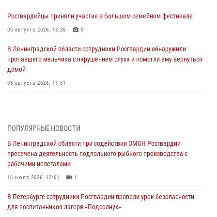
Росгвардейцы приняли участие в Большом семейном фестивале
03 августа 2026, 13:26
5
В Ленинградской области сотрудники Росгвардии обнаружили
пропавшего мальчика с нарушением слуха и помогли ему вернуться
домой
03 августа 2026, 11:51
В Санкт-Петербурге при содействии СОБР Росгвардии задержаны
подозреваемые в мошеннических действиях
03 августа 2026, 10:15
1
ПОПУЛЯРНЫЕ НОВОСТИ
В Ленинградской области при содействии ОМОН Росгвардии
Сотрудники ГУ Росгвардии приняли участие в чемпионатах Северо-
пресечена деятельность подпольного рыбного производства с
Западного округа войск национальной гвардии РФ по спортивному и
рабочими-нелегалами
боевому самбо
16 июля 2026, 12:01
1
03 августа 2026, 10:07
7
1
В Петербурге сотрудники Росгвардии провели урок безопасности
В Ленобласти сотрудники ОМОН Росгвардии оказали содействие
для воспитанников лагеря «Подсолнух»
полиции в проведении профилактического мероприятия