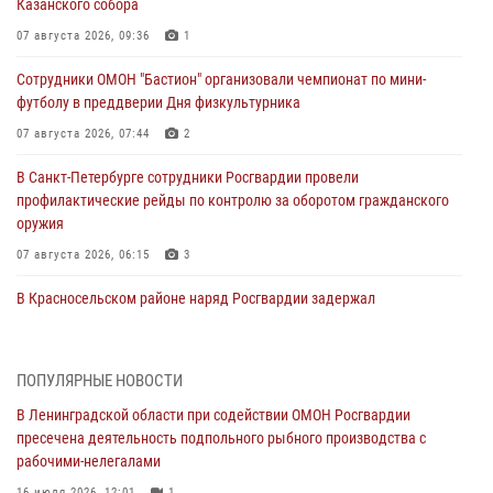
Казанского собора
07 августа 2026, 09:36
1
Сотрудники ОМОН "Бастион" организовали чемпионат по мини-
футболу в преддверии Дня физкультурника
07 августа 2026, 07:44
2
В Санкт-Петербурге сотрудники Росгвардии провели
профилактические рейды по контролю за оборотом гражданского
оружия
07 августа 2026, 06:15
3
В Красносельском районе наряд Росгвардии задержал
правонарушителя, угрожавшего 17-летнему подростку
травматическим оружием
06 августа 2026, 13:39
1
ПОПУЛЯРНЫЕ НОВОСТИ
В Ленинградской области при содействии ОМОН Росгвардии
В Центральном районе росгвардейцы оперативно задержали
пресечена деятельность подпольного рыбного производства с
хулигана, стрелявшего из пускового устройства рядом с жилыми
рабочими-нелегалами
домами
16 июля 2026, 12:01
1