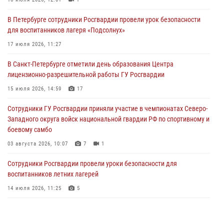
06 августа 2026, 11:36
3
1
В Петербурге сотрудники Росгвардии провели урок безопасности
Сотрудники и военнослужащие Росгвардии обеспечили
для воспитанников лагеря «Подсолнух»
правопорядок при проведении матча "Зенит" - "Балтика"
17 июля 2026, 11:27
06 августа 2026, 07:30
10
В Санкт-Петербурге отметили день образования Центра
В Выборгском районе наряд Росгвардии обнаружил
лицензионно-разрешительной работы ГУ Росгвардии
разыскиваемый преступный автотранспорт
15 июля 2026, 14:59
17
05 августа 2026, 12:25
2
Сотрудники ГУ Росгвардии приняли участие в чемпионатах Северо-
Петербургские росгвардейцы обнаружили объявленный в розыск
Западного округа войск национальной гвардии РФ по спортивному и
автомобиль, ранее использовавшийся при совершении кражи в
боевому самбо
Ленобласти
03 августа 2026, 10:07
7
1
04 августа 2026, 14:05
Сотрудники Росгвардии провели уроки безопасности для
воспитанников летних лагерей
14 июля 2026, 11:25
5
В Центральном районе наряд Росгвардии задержал рецидивиста,
ограбившего прохожего