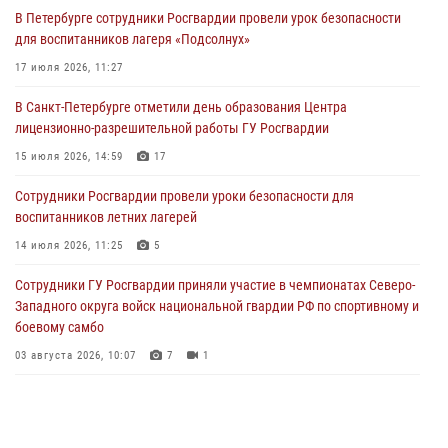
В Петербурге сотрудники Росгвардии провели урок безопасности
Сотрудники и военнослужащие Росгвардии обеспечили
для воспитанников лагеря «Подсолнух»
правопорядок при проведении матча "Зенит" - "Балтика"
17 июля 2026, 11:27
06 августа 2026, 07:30
10
В Санкт-Петербурге отметили день образования Центра
В Выборгском районе наряд Росгвардии обнаружил
лицензионно-разрешительной работы ГУ Росгвардии
разыскиваемый преступный автотранспорт
15 июля 2026, 14:59
17
05 августа 2026, 12:25
2
Сотрудники Росгвардии провели уроки безопасности для
Петербургские росгвардейцы обнаружили объявленный в розыск
воспитанников летних лагерей
автомобиль, ранее использовавшийся при совершении кражи в
Ленобласти
14 июля 2026, 11:25
5
04 августа 2026, 14:05
Сотрудники ГУ Росгвардии приняли участие в чемпионатах Северо-
Западного округа войск национальной гвардии РФ по спортивному и
боевому самбо
03 августа 2026, 10:07
7
1
В Центральном районе наряд Росгвардии задержал рецидивиста,
ограбившего прохожего
17 июля 2026, 11:35
2