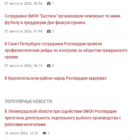
07 августа 2026, 09:36
1
Сотрудники ОМОН "Бастион" организовали чемпионат по мини-
футболу в преддверии Дня физкультурника
07 августа 2026, 07:44
2
В Санкт-Петербурге сотрудники Росгвардии провели
профилактические рейды по контролю за оборотом гражданского
оружия
07 августа 2026, 06:15
3
В Красносельском районе наряд Росгвардии задержал
правонарушителя, угрожавшего 17-летнему подростку
травматическим оружием
06 августа 2026, 13:39
1
ПОПУЛЯРНЫЕ НОВОСТИ
В Ленинградской области при содействии ОМОН Росгвардии
В Центральном районе росгвардейцы оперативно задержали
пресечена деятельность подпольного рыбного производства с
хулигана, стрелявшего из пускового устройства рядом с жилыми
рабочими-нелегалами
домами
16 июля 2026, 12:01
1
06 августа 2026, 11:36
3
1