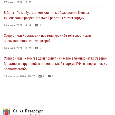
домой
17 июля 2026, 11:27
03 августа 2026, 11:51
В Санкт-Петербурге отметили день образования Центра
лицензионно-разрешительной работы ГУ Росгвардии
В Санкт-Петербурге при содействии СОБР Росгвардии задержаны
подозреваемые в мошеннических действиях
15 июля 2026, 14:59
17
03 августа 2026, 10:15
1
Сотрудники Росгвардии провели уроки безопасности для
воспитанников летних лагерей
Сотрудники ГУ Росгвардии приняли участие в чемпионатах Северо-
Западного округа войск национальной гвардии РФ по спортивному и
14 июля 2026, 11:25
5
боевому самбо
Сотрудники ГУ Росгвардии приняли участие в чемпионатах Северо-
03 августа 2026, 10:07
7
1
Западного округа войск национальной гвардии РФ по спортивному и
боевому самбо
03 августа 2026, 10:07
7
1
В Центральном районе наряд Росгвардии задержал рецидивиста,
ограбившего прохожего
17 июля 2026, 11:35
2
В Красногвардейском районе росгвардейцы задержали хулигана,
Санкт-Петербург
угрожавшего мужчине пневматическим пистолетом