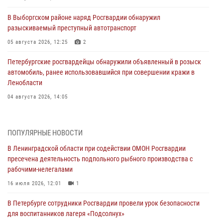
В Выборгском районе наряд Росгвардии обнаружил
разыскиваемый преступный автотранспорт
05 августа 2026, 12:25
2
Петербургские росгвардейцы обнаружили объявленный в розыск
автомобиль, ранее использовавшийся при совершении кражи в
Ленобласти
04 августа 2026, 14:05
В Зеленогорске сотрудники Росгвардии, став очевидцами
серьезного ДТП, вызвали на место происшествия спасателей, а
ПОПУЛЯРНЫЕ НОВОСТИ
также оказали доврачебную помощь пострадавшим
В Ленинградской области при содействии ОМОН Росгвардии
03 августа 2026, 14:15
3
1
пресечена деятельность подпольного рыбного производства с
рабочими-нелегалами
Росгвардейцы приняли участие в Большом семейном фестивале
16 июля 2026, 12:01
1
03 августа 2026, 13:26
5
В Петербурге сотрудники Росгвардии провели урок безопасности
В Ленинградской области сотрудники Росгвардии обнаружили
для воспитанников лагеря «Подсолнух»
пропавшего мальчика с нарушением слуха и помогли ему вернуться