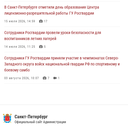
03 августа 2026, 11:51
В Санкт-Петербурге отметили день образования Центра
лицензионно-разрешительной работы ГУ Росгвардии
В Санкт-Петербурге при содействии СОБР Росгвардии задержаны
подозреваемые в мошеннических действиях
15 июля 2026, 14:59
17
03 августа 2026, 10:15
1
Сотрудники Росгвардии провели уроки безопасности для
воспитанников летних лагерей
Сотрудники ГУ Росгвардии приняли участие в чемпионатах Северо-
Западного округа войск национальной гвардии РФ по спортивному и
14 июля 2026, 11:25
5
боевому самбо
Сотрудники ГУ Росгвардии приняли участие в чемпионатах Северо-
03 августа 2026, 10:07
7
1
Западного округа войск национальной гвардии РФ по спортивному и
боевому самбо
03 августа 2026, 10:07
7
1
В Центральном районе наряд Росгвардии задержал рецидивиста,
ограбившего прохожего
17 июля 2026, 11:35
2
В Красногвардейском районе росгвардейцы задержали хулигана,
Санкт-Петербург
угрожавшего мужчине пневматическим пистолетом
Официальный сайт Администрации