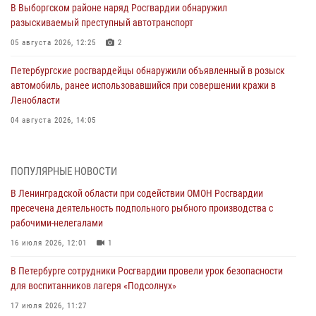
В Выборгском районе наряд Росгвардии обнаружил
разыскиваемый преступный автотранспорт
05 августа 2026, 12:25
2
Петербургские росгвардейцы обнаружили объявленный в розыск
автомобиль, ранее использовавшийся при совершении кражи в
Ленобласти
04 августа 2026, 14:05
В Зеленогорске сотрудники Росгвардии, став очевидцами
серьезного ДТП, вызвали на место происшествия спасателей, а
ПОПУЛЯРНЫЕ НОВОСТИ
также оказали доврачебную помощь пострадавшим
В Ленинградской области при содействии ОМОН Росгвардии
03 августа 2026, 14:15
3
1
пресечена деятельность подпольного рыбного производства с
рабочими-нелегалами
Росгвардейцы приняли участие в Большом семейном фестивале
16 июля 2026, 12:01
1
03 августа 2026, 13:26
5
В Петербурге сотрудники Росгвардии провели урок безопасности
В Ленинградской области сотрудники Росгвардии обнаружили
для воспитанников лагеря «Подсолнух»
пропавшего мальчика с нарушением слуха и помогли ему вернуться
домой
17 июля 2026, 11:27