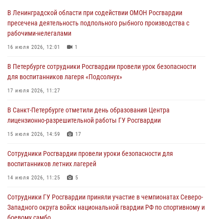
В Ленинградской области при содействии ОМОН Росгвардии
В Центральном районе росгвардейцы оперативно задержали
пресечена деятельность подпольного рыбного производства с
хулигана, стрелявшего из пускового устройства рядом с жилыми
рабочими-нелегалами
домами
16 июля 2026, 12:01
1
06 августа 2026, 11:36
3
1
В Петербурге сотрудники Росгвардии провели урок безопасности
Сотрудники и военнослужащие Росгвардии обеспечили
для воспитанников лагеря «Подсолнух»
правопорядок при проведении матча "Зенит" - "Балтика"
17 июля 2026, 11:27
06 августа 2026, 07:30
10
В Санкт-Петербурге отметили день образования Центра
В Выборгском районе наряд Росгвардии обнаружил
лицензионно-разрешительной работы ГУ Росгвардии
разыскиваемый преступный автотранспорт
15 июля 2026, 14:59
17
05 августа 2026, 12:25
2
Сотрудники Росгвардии провели уроки безопасности для
Петербургские росгвардейцы обнаружили объявленный в розыск
воспитанников летних лагерей
автомобиль, ранее использовавшийся при совершении кражи в
Ленобласти
14 июля 2026, 11:25
5
04 августа 2026, 14:05
Сотрудники ГУ Росгвардии приняли участие в чемпионатах Северо-
Западного округа войск национальной гвардии РФ по спортивному и
боевому самбо