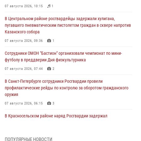
07 августа 2026, 10:15
1
В Центральном районе росгвардейцы задержали хулигана,
пугавшего пневматическим пистолетом граждан в сквере напротив
Казанского собора
07 августа 2026, 09:36
1
Сотрудники ОМОН "Бастион" организовали чемпионат по мини-
футболу в преддверии Дня физкультурника
07 августа 2026, 07:44
2
В Санкт-Петербурге сотрудники Росгвардии провели
профилактические рейды по контролю за оборотом гражданского
оружия
07 августа 2026, 06:15
3
В Красносельском районе наряд Росгвардии задержал
правонарушителя, угрожавшего 17-летнему подростку
травматическим оружием
06 августа 2026, 13:39
1
ПОПУЛЯРНЫЕ НОВОСТИ