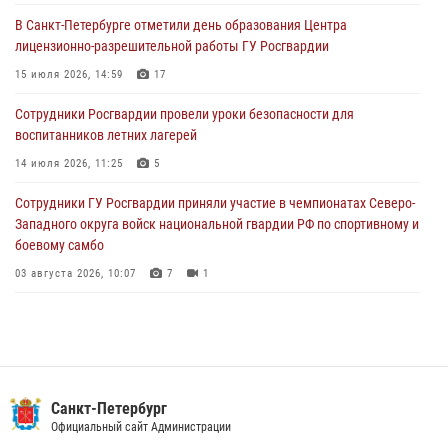
В Гатчине прошел юбилейный Турнир памяти сотрудников
В Санкт-Петербурге отметили день образования Центра
вневедомственной охраны, погибших при исполнении служебного
лицензионно-разрешительной работы ГУ Росгвардии
долга
15 июля 2026, 14:59
17
07 августа 2026, 18:55
11
Сотрудники Росгвардии провели уроки безопасности для
В Санкт-Петербурге росгвардейцы пресекли попытку руферов
воспитанников летних лагерей
подняться на крышу одного из городских соборов
14 июля 2026, 11:25
5
07 августа 2026, 12:04
2
1
Сотрудники ГУ Росгвардии приняли участие в чемпионатах Северо-
Западного округа войск национальной гвардии РФ по спортивному и
боевому самбо
03 августа 2026, 10:07
7
1
В Центральном районе наряд Росгвардии задержал рецидивиста,
ограбившего прохожего
17 июля 2026, 11:35
2
В Красногвардейском районе росгвардейцы задержали хулигана,
Санкт-Петербург
угрожавшего мужчине пневматическим пистолетом
Официальный сайт Администрации