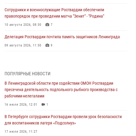
Сотрудники и военнослужащие Росгвардии обеспечили
правопорядок при проведении матча "Зенит" - "Родина"
10 августа 2026, 08:30
7
Делегация Росгвардии почтила память защитников Ленинграда
09 августа 2026, 11:50
9
В Петербурге сотрудники Росгвардии задержали правонарушителя,
ранившего ножом прохожего около парка
09 августа 2026, 11:30
4
ПОПУЛЯРНЫЕ НОВОСТИ
В Ленинградской области при содействии ОМОН Росгвардии
Сотрудники Росгвардии приняли участие в праздновании Дня
пресечена деятельность подпольного рыбного производства с
физкультурника
рабочими-нелегалами
08 августа 2026, 17:21
11
16 июля 2026, 12:01
1
В Ленинградской области росгвардейцы приняли участие в
В Петербурге сотрудники Росгвардии провели урок безопасности
патриотическом мероприятии "Крылатая пехота"
для воспитанников лагеря «Подсолнух»
08 августа 2026, 11:31
7
17 июля 2026, 11:27