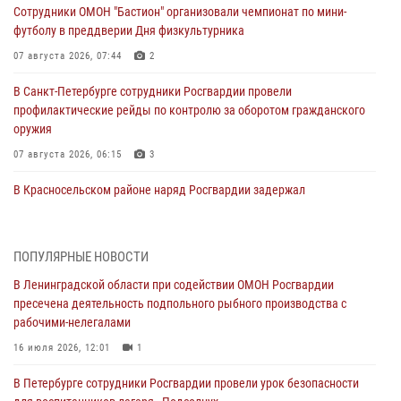
Сотрудники ОМОН "Бастион" организовали чемпионат по мини-
футболу в преддверии Дня физкультурника
07 августа 2026, 07:44
2
В Санкт-Петербурге сотрудники Росгвардии провели
профилактические рейды по контролю за оборотом гражданского
оружия
07 августа 2026, 06:15
3
В Красносельском районе наряд Росгвардии задержал
правонарушителя, угрожавшего 17-летнему подростку
травматическим оружием
06 августа 2026, 13:39
1
ПОПУЛЯРНЫЕ НОВОСТИ
В Ленинградской области при содействии ОМОН Росгвардии
В Центральном районе росгвардейцы оперативно задержали
пресечена деятельность подпольного рыбного производства с
хулигана, стрелявшего из пускового устройства рядом с жилыми
рабочими-нелегалами
домами
16 июля 2026, 12:01
1
06 августа 2026, 11:36
3
1
В Петербурге сотрудники Росгвардии провели урок безопасности
Сотрудники и военнослужащие Росгвардии обеспечили