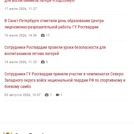
для воспитанников лагеря «Подсолнух»
правопорядок при проведении матча "Зенит" - "Балтика"
17 июля 2026, 11:27
06 августа 2026, 07:30
10
В Санкт-Петербурге отметили день образования Центра
В Выборгском районе наряд Росгвардии обнаружил
лицензионно-разрешительной работы ГУ Росгвардии
разыскиваемый преступный автотранспорт
15 июля 2026, 14:59
17
05 августа 2026, 12:25
2
Сотрудники Росгвардии провели уроки безопасности для
Петербургские росгвардейцы обнаружили объявленный в розыск
воспитанников летних лагерей
автомобиль, ранее использовавшийся при совершении кражи в
Ленобласти
14 июля 2026, 11:25
5
04 августа 2026, 14:05
Сотрудники ГУ Росгвардии приняли участие в чемпионатах Северо-
Западного округа войск национальной гвардии РФ по спортивному и
боевому самбо
03 августа 2026, 10:07
7
1
В Центральном районе наряд Росгвардии задержал рецидивиста,
ограбившего прохожего
17 июля 2026, 11:35
2
В Красногвардейском районе росгвардейцы задержали хулигана,