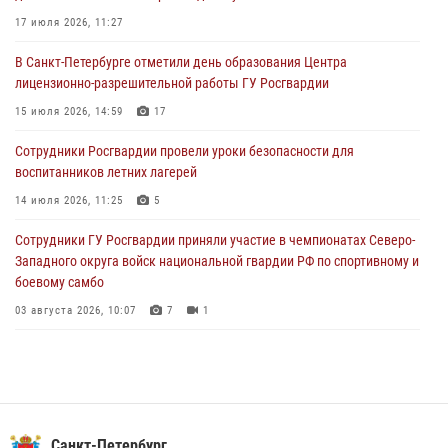
17 июля 2026, 11:27
06 августа 2026, 07:30
10
В Санкт-Петербурге отметили день образования Центра
В Выборгском районе наряд Росгвардии обнаружил
лицензионно-разрешительной работы ГУ Росгвардии
разыскиваемый преступный автотранспорт
15 июля 2026, 14:59
17
05 августа 2026, 12:25
2
Сотрудники Росгвардии провели уроки безопасности для
Петербургские росгвардейцы обнаружили объявленный в розыск
воспитанников летних лагерей
автомобиль, ранее использовавшийся при совершении кражи в
Ленобласти
14 июля 2026, 11:25
5
04 августа 2026, 14:05
Сотрудники ГУ Росгвардии приняли участие в чемпионатах Северо-
Западного округа войск национальной гвардии РФ по спортивному и
боевому самбо
03 августа 2026, 10:07
7
1
В Центральном районе наряд Росгвардии задержал рецидивиста,
ограбившего прохожего
17 июля 2026, 11:35
2
В Красногвардейском районе росгвардейцы задержали хулигана,
Санкт-Петербург