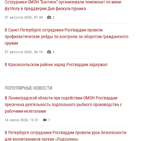
Сотрудники ОМОН "Бастион" организовали чемпионат по мини-
футболу в преддверии Дня физкультурника
07 августа 2026, 07:44
2
В Санкт-Петербурге сотрудники Росгвардии провели
профилактические рейды по контролю за оборотом гражданского
оружия
07 августа 2026, 06:15
3
В Красносельском районе наряд Росгвардии задержал
правонарушителя, угрожавшего 17-летнему подростку
травматическим оружием
06 августа 2026, 13:39
1
ПОПУЛЯРНЫЕ НОВОСТИ
В Ленинградской области при содействии ОМОН Росгвардии
В Центральном районе росгвардейцы оперативно задержали
пресечена деятельность подпольного рыбного производства с
хулигана, стрелявшего из пускового устройства рядом с жилыми
рабочими-нелегалами
домами
16 июля 2026, 12:01
1
06 августа 2026, 11:36
3
1
В Петербурге сотрудники Росгвардии провели урок безопасности
Сотрудники и военнослужащие Росгвардии обеспечили
для воспитанников лагеря «Подсолнух»
правопорядок при проведении матча "Зенит" - "Балтика"