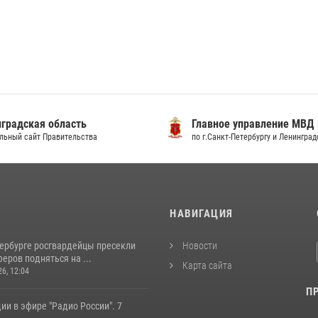
градская область
Главное управление МВД
льный сайт Правительства
по г.Санкт-Петербургу и Ленингра
И
НАВИГАЦИЯ
тербурге росгвардейцы пресекли
Новости
еров подняться на ...
Карта сайта
26, 12:04
П
ии в эфире "Радио России". 7