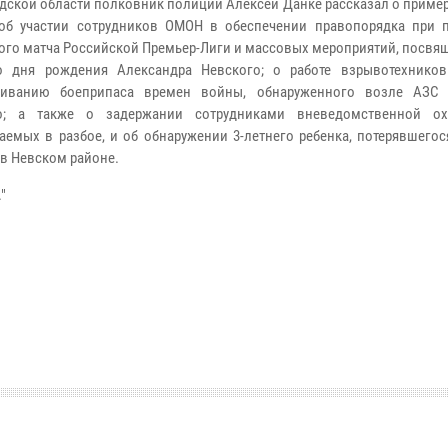
дской области полковник полиции Алексей Данке рассказал о приме
об участии сотрудников ОМОН в обеспечении правопорядка при 
ого матча Российской Премьер-Лиги и массовых мероприятий, посвя
о дня рождения Александра Невского; о работе взрывотехник
живанию боеприпаса времен войны, обнаруженного возле АЗС 
о; а также о задержании сотрудниками вневедомственной ох
аемых в разбое, и об обнаружении 3-летнего ребенка, потерявшего
 в Невском районе.
"