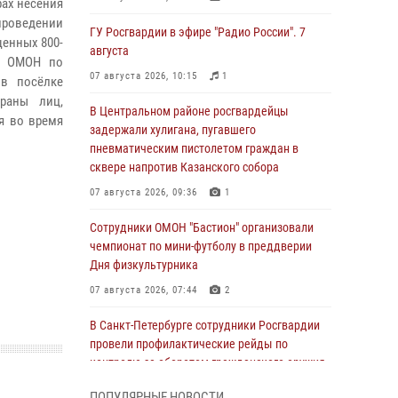
рах несения
проведении
ГУ Росгвардии в эфире "Радио России". 7
щенных 800-
августа
ов ОМОН по
07 августа 2026, 10:15
1
в посёлке
раны лиц,
В Центральном районе росгвардейцы
ся во время
задержали хулигана, пугавшего
пневматическим пистолетом граждан в
сквере напротив Казанского собора
07 августа 2026, 09:36
1
Сотрудники ОМОН "Бастион" организовали
чемпионат по мини-футболу в преддверии
Дня физкультурника
07 августа 2026, 07:44
2
В Санкт-Петербурге сотрудники Росгвардии
провели профилактические рейды по
контролю за оборотом гражданского оружия
07 августа 2026, 06:15
3
ПОПУЛЯРНЫЕ НОВОСТИ