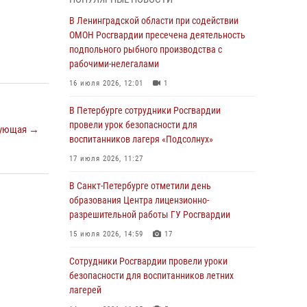
В Красносельском районе наряд Росгвардии
В Ленинградской области при содействии
задержал правонарушителя, угрожавшего 17-
ОМОН Росгвардии пресечена деятельность
летнему подростку травматическим оружием
подпольного рыбного производства с
рабочими-нелегалами
06 августа 2026, 13:39
1
16 июля 2026, 12:01
1
В Центральном районе росгвардейцы
оперативно задержали хулигана,
В Петербурге сотрудники Росгвардии
стрелявшего из пускового устройства рядом
провели урок безопасности для
ующая →
с жилыми домами
воспитанников лагеря «Подсолнух»
06 августа 2026, 11:36
3
1
17 июля 2026, 11:27
Сотрудники и военнослужащие Росгвардии
В Санкт-Петербурге отметили день
обеспечили правопорядок при проведении
образования Центра лицензионно-
матча "Зенит" - "Балтика"
разрешительной работы ГУ Росгвардии
06 августа 2026, 07:30
10
15 июля 2026, 14:59
17
В Выборгском районе наряд Росгвардии
Сотрудники Росгвардии провели уроки
обнаружил разыскиваемый преступный
безопасности для воспитанников летних
автотранспорт
лагерей