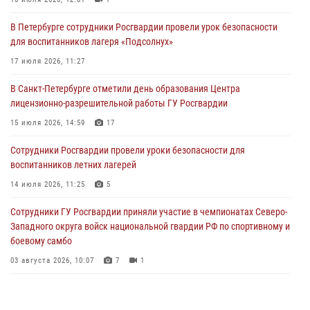
06 августа 2026, 11:36
3
1
В Петербурге сотрудники Росгвардии провели урок безопасности
Сотрудники и военнослужащие Росгвардии обеспечили
для воспитанников лагеря «Подсолнух»
правопорядок при проведении матча "Зенит" - "Балтика"
17 июля 2026, 11:27
06 августа 2026, 07:30
10
В Санкт-Петербурге отметили день образования Центра
В Выборгском районе наряд Росгвардии обнаружил
лицензионно-разрешительной работы ГУ Росгвардии
разыскиваемый преступный автотранспорт
15 июля 2026, 14:59
17
05 августа 2026, 12:25
2
Сотрудники Росгвардии провели уроки безопасности для
Петербургские росгвардейцы обнаружили объявленный в розыск
воспитанников летних лагерей
автомобиль, ранее использовавшийся при совершении кражи в
Ленобласти
14 июля 2026, 11:25
5
04 августа 2026, 14:05
Сотрудники ГУ Росгвардии приняли участие в чемпионатах Северо-
Западного округа войск национальной гвардии РФ по спортивному и
боевому самбо
03 августа 2026, 10:07
7
1
В Центральном районе наряд Росгвардии задержал рецидивиста,
ограбившего прохожего