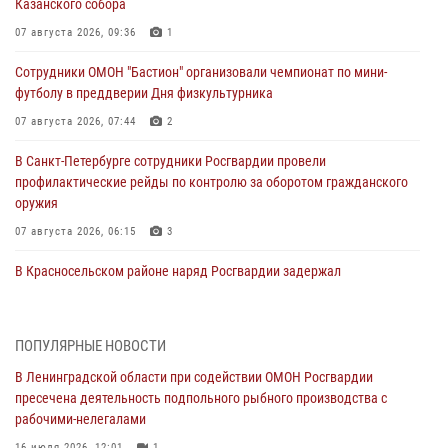
Казанского собора
07 августа 2026, 09:36
1
Сотрудники ОМОН "Бастион" организовали чемпионат по мини-
футболу в преддверии Дня физкультурника
07 августа 2026, 07:44
2
В Санкт-Петербурге сотрудники Росгвардии провели
профилактические рейды по контролю за оборотом гражданского
оружия
07 августа 2026, 06:15
3
В Красносельском районе наряд Росгвардии задержал
правонарушителя, угрожавшего 17-летнему подростку
травматическим оружием
06 августа 2026, 13:39
1
ПОПУЛЯРНЫЕ НОВОСТИ
В Ленинградской области при содействии ОМОН Росгвардии
В Центральном районе росгвардейцы оперативно задержали
пресечена деятельность подпольного рыбного производства с
хулигана, стрелявшего из пускового устройства рядом с жилыми
рабочими-нелегалами
домами
16 июля 2026, 12:01
1