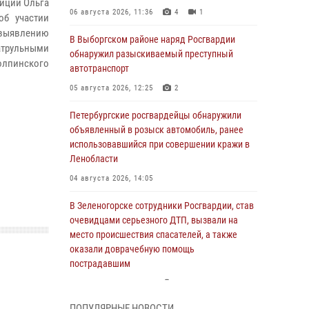
лиции Ольга
06 августа 2026, 11:36
4
1
об участии
выявлению
В Выборгском районе наряд Росгвардии
атрульными
обнаружил разыскиваемый преступный
олпинского
автотранспорт
05 августа 2026, 12:25
2
Петербургские росгвардейцы обнаружили
объявленный в розыск автомобиль, ранее
использовавшийся при совершении кражи в
Ленобласти
04 августа 2026, 14:05
В Зеленогорске сотрудники Росгвардии, став
очевидцами серьезного ДТП, вызвали на
место происшествия спасателей, а также
оказали доврачебную помощь
пострадавшим
03 августа 2026, 14:15
3
1
ПОПУЛЯРНЫЕ НОВОСТИ