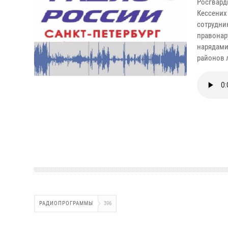
Росгвард
Кессени
сотрудн
правонар
нарядам
районов 
РАДИОПРОГРАММЫ
396