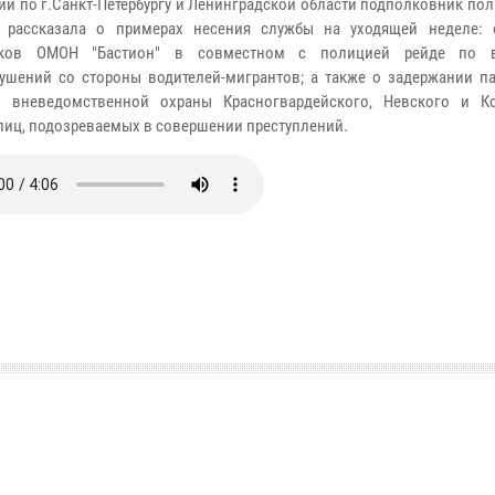
ии по г.Санкт-Петербургу и Ленинградской области подполковник по
х рассказала о примерах несения службы на уходящей неделе: 
иков ОМОН "Бастион" в совместном с полицией рейде по 
ушений со стороны водителей-мигрантов; а также о задержании п
и вневедомственной охраны Красногвардейского, Невского и К
лиц, подозреваемых в совершении преступлений.