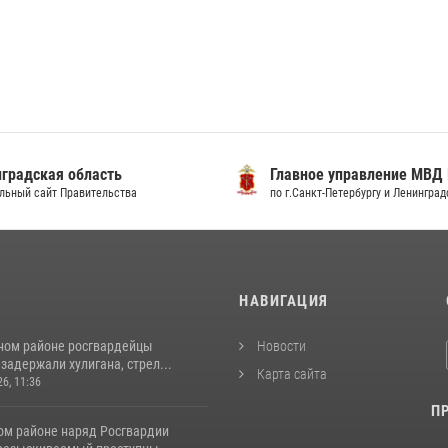
градская область
Главное управление МВД
льный сайт Правительства
по г.Санкт-Петербургу и Ленингра
И
НАВИГАЦИЯ
ном районе росгвардейцы
Новости
задержали хулигана, стрел...
Карта сайта
26, 11:36
П
ом районе наряд Росгвардии