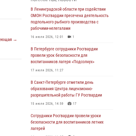
Росгвардейцы приняли участие в Большом
семейном фестивале
В Ленинградской области при содействии
ОМОН Росгвардии пресечена деятельность
03 августа 2026, 13:26
5
подпольного рыбного производства с
В Ленинградской области сотрудники
рабочими-нелегалами
Росгвардии обнаружили пропавшего
16 июля 2026, 12:01
1
ующая →
мальчика с нарушением слуха и помогли ему
вернуться домой
В Петербурге сотрудники Росгвардии
провели урок безопасности для
03 августа 2026, 11:51
воспитанников лагеря «Подсолнух»
В Санкт-Петербурге при содействии СОБР
17 июля 2026, 11:27
Росгвардии задержаны подозреваемые в
мошеннических действиях
В Санкт-Петербурге отметили день
образования Центра лицензионно-
03 августа 2026, 10:15
1
разрешительной работы ГУ Росгвардии
Сотрудники ГУ Росгвардии приняли участие в
15 июля 2026, 14:59
17
чемпионатах Северо-Западного округа войск
национальной гвардии РФ по спортивному и
Сотрудники Росгвардии провели уроки
боевому самбо
безопасности для воспитанников летних
лагерей
03 августа 2026, 10:07
7
1