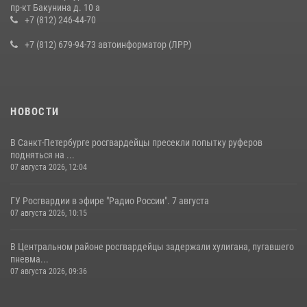
В Ленобласти сотрудники Росгвардии провели встречу с
пр-кт Бакунина д. 10 а
воспитанниками детского клуба «Умные каникулы»
+7 (812) 246-44-70
16 июля 2026, 10:58
2
+7 (812) 679-94-73 автоинформатор (ЛРР)
НОВОСТИ
В Санкт-Петербурге росгвардейцы пресекли попытку руферов
подняться на ...
07 августа 2026, 12:04
ГУ Росгвардии в эфире "Радио России". 7 августа
07 августа 2026, 10:15
В Центральном районе росгвардейцы задержали хулигана, пугавшего
пневма...
07 августа 2026, 09:36