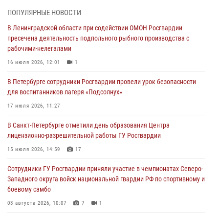
06 августа 2026, 13:39
1
ПОПУЛЯРНЫЕ НОВОСТИ
В Ленинградской области при содействии ОМОН Росгвардии
В Центральном районе росгвардейцы оперативно задержали
пресечена деятельность подпольного рыбного производства с
хулигана, стрелявшего из пускового устройства рядом с жилыми
рабочими-нелегалами
домами
16 июля 2026, 12:01
1
06 августа 2026, 11:36
3
1
В Петербурге сотрудники Росгвардии провели урок безопасности
Сотрудники и военнослужащие Росгвардии обеспечили
для воспитанников лагеря «Подсолнух»
правопорядок при проведении матча "Зенит" - "Балтика"
17 июля 2026, 11:27
06 августа 2026, 07:30
10
В Санкт-Петербурге отметили день образования Центра
В Выборгском районе наряд Росгвардии обнаружил
лицензионно-разрешительной работы ГУ Росгвардии
разыскиваемый преступный автотранспорт
15 июля 2026, 14:59
17
05 августа 2026, 12:25
2
Сотрудники ГУ Росгвардии приняли участие в чемпионатах Северо-
Петербургские росгвардейцы обнаружили объявленный в розыск
Западного округа войск национальной гвардии РФ по спортивному и
автомобиль, ранее использовавшийся при совершении кражи в
боевому самбо
Ленобласти
03 августа 2026, 10:07
7
1
04 августа 2026, 14:05