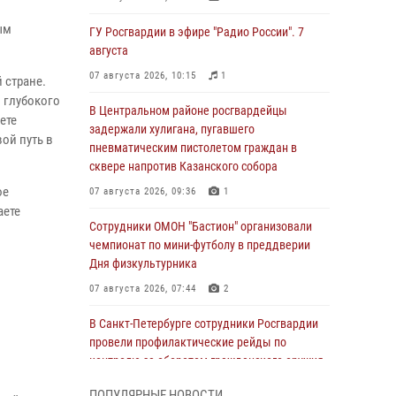
ым
ГУ Росгвардии в эфире "Радио России". 7
августа
07 августа 2026, 10:15
1
 стране.
 глубокого
В Центральном районе росгвардейцы
ете
задержали хулигана, пугавшего
ой путь в
пневматическим пистолетом граждан в
сквере напротив Казанского собора
ое
07 августа 2026, 09:36
1
аете
Сотрудники ОМОН "Бастион" организовали
чемпионат по мини-футболу в преддверии
Дня физкультурника
07 августа 2026, 07:44
2
В Санкт-Петербурге сотрудники Росгвардии
провели профилактические рейды по
контролю за оборотом гражданского оружия
07 августа 2026, 06:15
3
ПОПУЛЯРНЫЕ НОВОСТИ