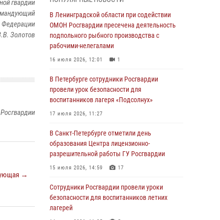
ной гвардии
командующий
В Красносельском районе наряд Росгвардии
В Ленинградской области при содействии
й Федерации
задержал правонарушителя, угрожавшего 17-
ОМОН Росгвардии пресечена деятельность
.В. Золотов
летнему подростку травматическим оружием
подпольного рыбного производства с
рабочими-нелегалами
06 августа 2026, 13:39
1
16 июля 2026, 12:01
1
В Центральном районе росгвардейцы
оперативно задержали хулигана,
В Петербурге сотрудники Росгвардии
стрелявшего из пускового устройства рядом
провели урок безопасности для
с жилыми домами
воспитанников лагеря «Подсолнух»
 Росгвардии
06 августа 2026, 11:36
3
1
17 июля 2026, 11:27
Сотрудники и военнослужащие Росгвардии
В Санкт-Петербурге отметили день
обеспечили правопорядок при проведении
образования Центра лицензионно-
матча "Зенит" - "Балтика"
разрешительной работы ГУ Росгвардии
06 августа 2026, 07:30
10
15 июля 2026, 14:59
17
ующая →
В Выборгском районе наряд Росгвардии
Сотрудники Росгвардии провели уроки
обнаружил разыскиваемый преступный
безопасности для воспитанников летних
автотранспорт
лагерей