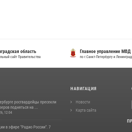
градская область
Главное управление МВД
льный сайт Правительства
по г.Санкт-Петербургу и Ленингра
И
НАВИГАЦИЯ
тербурге росгвардейцы пресекли
Новости
еров подняться на ...
Карта сайта
26, 12:04
П
ии в эфире "Радио России". 7