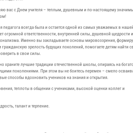
яю вас с Днем учителя – теплым, душевным и по-настоящему значим
ом!
я педагога всегда была и остается одной из самых уважаемых в нашей
ует огромной ответственности, внутренней силы, душевной щедрости и
онализма. Именно вы закладываете основы мировоззрения, формиру
и гражданскую зрелость будущих поколений, помогаете детям найти св
поверить в свои силы.
но храните лучшие традиции отечественной школы, опираясь на богат
ущими поколениями. При этом вы не боитесь перемен – смело осваив
вые способы вдохновить учеников на знания и открытия.
вения, теплоты в общении с учениками, высокой оценки коллег и
рость, талант и терпение.