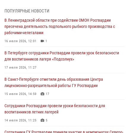
травматическим оружием
06 августа 2026, 13:39
1
ПОПУЛЯРНЫЕ НОВОСТИ
В Ленинградской области при содействии ОМОН Росгвардии
В Центральном районе росгвардейцы оперативно задержали
пресечена деятельность подпольного рыбного производства с
хулигана, стрелявшего из пускового устройства рядом с жилыми
рабочими-нелегалами
домами
16 июля 2026, 12:01
1
06 августа 2026, 11:36
3
1
В Петербурге сотрудники Росгвардии провели урок безопасности
Сотрудники и военнослужащие Росгвардии обеспечили
для воспитанников лагеря «Подсолнух»
правопорядок при проведении матча "Зенит" - "Балтика"
17 июля 2026, 11:27
06 августа 2026, 07:30
10
В Санкт-Петербурге отметили день образования Центра
В Выборгском районе наряд Росгвардии обнаружил
лицензионно-разрешительной работы ГУ Росгвардии
разыскиваемый преступный автотранспорт
15 июля 2026, 14:59
17
05 августа 2026, 12:25
2
Сотрудники Росгвардии провели уроки безопасности для
Петербургские росгвардейцы обнаружили объявленный в розыск
воспитанников летних лагерей
автомобиль, ранее использовавшийся при совершении кражи в
Ленобласти
14 июля 2026, 11:25
5
04 августа 2026, 14:05
Сотрудники ГУ Росгвардии приняли участие в чемпионатах Северо-