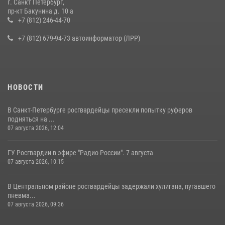
г. Санкт Петербург,
В Ленобласти сотрудники Росгвардии провели встречу с
пр-кт Бакунина д. 10 а
воспитанниками детского клуба «Умные каникулы»
+7 (812) 246-44-70
16 июля 2026, 10:58
2
+7 (812) 679-94-73 автоинформатор (ЛРР)
НОВОСТИ
В Санкт-Петербурге росгвардейцы пресекли попытку руферов
подняться на ...
07 августа 2026, 12:04
ГУ Росгвардии в эфире "Радио России". 7 августа
07 августа 2026, 10:15
В Центральном районе росгвардейцы задержали хулигана, пугавшего
пневма...
07 августа 2026, 09:36