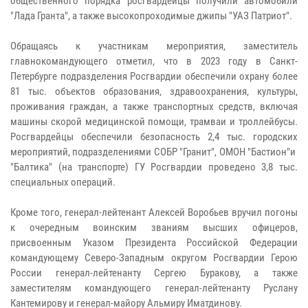
общественного порядка росгвардейцы получили автомобили
"Лада Гранта", а также высокопроходимые джипы "УАЗ Патриот".
Обращаясь к участникам мероприятия, заместитель
главнокомандующего отметил, что в 2023 году в Санкт-
Петербурге подразделения Росгвардии обеспечили охрану более
81 тыс. объектов образования, здравоохранения, культуры,
проживания граждан, а также транспортных средств, включая
машины скорой медицинской помощи, трамваи и троллейбусы.
Росгвардейцы обеспечили безопасность 2,4 тыс. городских
мероприятий, подразделениями СОБР "Гранит", ОМОН "Бастион"и
"Балтика" (на транспорте) ГУ Росгвардии проведено 3,8 тыс.
специальных операций.
Кроме того, генерал-лейтенант Алексей Воробьев вручил погоны
к очередным воинским званиям высших офицеров,
присвоенным Указом Президента Российской Федерации
командующему Северо-Западным округом Росгвардии Герою
России генерал-лейтенанту Сергею Буракову, а также
заместителям командующего генерал-лейтенанту Руслану
Кантемирову и генерал-майору Альмиру Иматдинову.