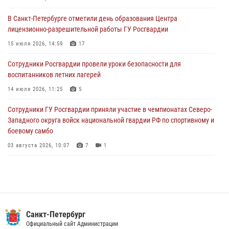
06 августа 2026, 07:30
10
В Санкт-Петербурге отметили день образования Центра
В Выборгском районе наряд Росгвардии обнаружил
лицензионно-разрешительной работы ГУ Росгвардии
разыскиваемый преступный автотранспорт
15 июля 2026, 14:59
17
05 августа 2026, 12:25
2
Сотрудники Росгвардии провели уроки безопасности для
Петербургские росгвардейцы обнаружили объявленный в розыск
воспитанников летних лагерей
автомобиль, ранее использовавшийся при совершении кражи в
Ленобласти
14 июля 2026, 11:25
5
04 августа 2026, 14:05
Сотрудники ГУ Росгвардии приняли участие в чемпионатах Северо-
Западного округа войск национальной гвардии РФ по спортивному и
боевому самбо
03 августа 2026, 10:07
7
1
В Центральном районе наряд Росгвардии задержал рецидивиста,
ограбившего прохожего
17 июля 2026, 11:35
2
В Красногвардейском районе росгвардейцы задержали хулигана,
Санкт-Петербург
угрожавшего мужчине пневматическим пистолетом
Официальный сайт Администрации