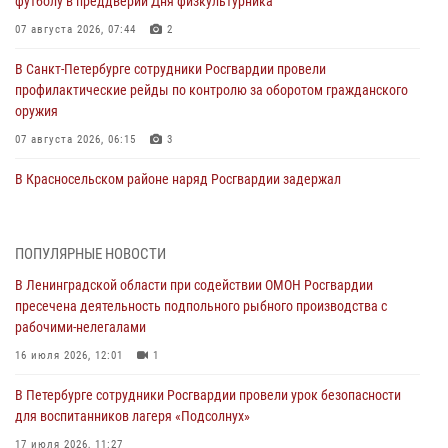
футболу в преддверии Дня физкультурника
07 августа 2026, 07:44
2
В Санкт-Петербурге сотрудники Росгвардии провели
профилактические рейды по контролю за оборотом гражданского
оружия
07 августа 2026, 06:15
3
В Красносельском районе наряд Росгвардии задержал
правонарушителя, угрожавшего 17-летнему подростку
травматическим оружием
06 августа 2026, 13:39
1
ПОПУЛЯРНЫЕ НОВОСТИ
В Ленинградской области при содействии ОМОН Росгвардии
В Центральном районе росгвардейцы оперативно задержали
пресечена деятельность подпольного рыбного производства с
хулигана, стрелявшего из пускового устройства рядом с жилыми
рабочими-нелегалами
домами
16 июля 2026, 12:01
1
06 августа 2026, 11:36
3
1
В Петербурге сотрудники Росгвардии провели урок безопасности
Сотрудники и военнослужащие Росгвардии обеспечили
для воспитанников лагеря «Подсолнух»
правопорядок при проведении матча "Зенит" - "Балтика"
17 июля 2026, 11:27