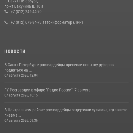
г. Санкт Петербург,
В Ленобласти сотрудники Росгвардии провели встречу с
пр-кт Бакунина д. 10 а
воспитанниками детского клуба «Умные каникулы»
+7 (812) 246-44-70
16 июля 2026, 10:58
2
+7 (812) 679-94-73 автоинформатор (ЛРР)
НОВОСТИ
В Санкт-Петербурге росгвардейцы пресекли попытку руферов
подняться на ...
07 августа 2026, 12:04
ГУ Росгвардии в эфире "Радио России". 7 августа
07 августа 2026, 10:15
В Центральном районе росгвардейцы задержали хулигана, пугавшего
пневма...
07 августа 2026, 09:36