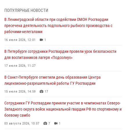
травматическим оружием
06 августа 2026, 13:39
1
ПОПУЛЯРНЫЕ НОВОСТИ
В Ленинградской области при содействии ОМОН Росгвардии
В Центральном районе росгвардейцы оперативно задержали
пресечена деятельность подпольного рыбного производства с
хулигана, стрелявшего из пускового устройства рядом с жилыми
рабочими-нелегалами
домами
16 июля 2026, 12:01
1
06 августа 2026, 11:36
3
1
В Петербурге сотрудники Росгвардии провели урок безопасности
Сотрудники и военнослужащие Росгвардии обеспечили
для воспитанников лагеря «Подсолнух»
правопорядок при проведении матча "Зенит" - "Балтика"
17 июля 2026, 11:27
06 августа 2026, 07:30
10
В Санкт-Петербурге отметили день образования Центра
В Выборгском районе наряд Росгвардии обнаружил
лицензионно-разрешительной работы ГУ Росгвардии
разыскиваемый преступный автотранспорт
15 июля 2026, 14:59
17
05 августа 2026, 12:25
2
Сотрудники ГУ Росгвардии приняли участие в чемпионатах Северо-
Петербургские росгвардейцы обнаружили объявленный в розыск
Западного округа войск национальной гвардии РФ по спортивному и
автомобиль, ранее использовавшийся при совершении кражи в
боевому самбо
Ленобласти
03 августа 2026, 10:07
7
1
04 августа 2026, 14:05