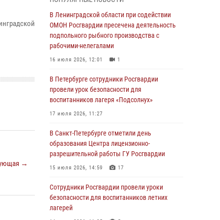
В Красносельском районе наряд Росгвардии
В Ленинградской области при содействии
нинградской
задержал правонарушителя, угрожавшего 17-
ОМОН Росгвардии пресечена деятельность
летнему подростку травматическим оружием
подпольного рыбного производства с
рабочими-нелегалами
06 августа 2026, 13:39
1
16 июля 2026, 12:01
1
В Центральном районе росгвардейцы
оперативно задержали хулигана,
В Петербурге сотрудники Росгвардии
стрелявшего из пускового устройства рядом
провели урок безопасности для
с жилыми домами
воспитанников лагеря «Подсолнух»
06 августа 2026, 11:36
3
1
17 июля 2026, 11:27
Сотрудники и военнослужащие Росгвардии
В Санкт-Петербурге отметили день
обеспечили правопорядок при проведении
образования Центра лицензионно-
матча "Зенит" - "Балтика"
разрешительной работы ГУ Росгвардии
ующая →
06 августа 2026, 07:30
10
15 июля 2026, 14:59
17
В Выборгском районе наряд Росгвардии
Сотрудники Росгвардии провели уроки
обнаружил разыскиваемый преступный
безопасности для воспитанников летних
автотранспорт
лагерей