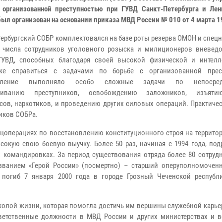
 организованной преступностью при ГУВД Санкт-Петербурга и Лен
был организован на основании приказа МВД России № 010 от 4 марта 1
тербургский СОБР комплектовался на базе роты резерва ОМОН и спецн
 числа сотрудников уголовного розыска и милиционеров вневед
ГУВД, способных благодаря своей высокой физической и интелл
вке справиться с задачами по борьбе с организованной прес
деление выполняло особо сложные задачи по непосредс
живанию преступников, освобождению заложников, изъяти
сов, наркотиков, и проведению других силовых операций. Практиче
иков СОБРа.
ецоперациях по восстановлению конституционного строя на террито
сокую свою боевую выучку. Более 50 раз, начиная с 1994 года, по
 командировках. За период существования отряда более 80 сотруд
званием «Герой России» (посмертно) – старший оперуполномочен
погиб 7 января 2000 года в городе Грозный Чеченской республ
школой жизни, которая помогла достичь им вершины служебной карь
ветственные должности в МВД России и других министерствах и в