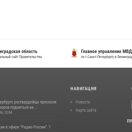
градская область
Главное управление МВД
льный сайт Правительства
по г.Санкт-Петербургу и Ленингра
И
НАВИГАЦИЯ
тербурге росгвардейцы пресекли
Новости
еров подняться на ...
Карта сайта
26, 12:04
П
ии в эфире "Радио России". 7