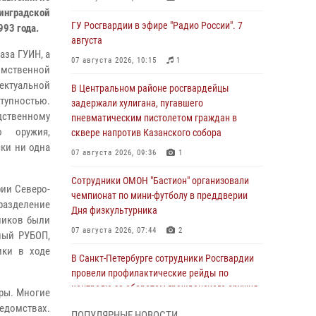
инградской
ГУ Росгвардии в эфире "Радио России". 7
993 года.
августа
аза ГУИН, а
07 августа 2026, 10:15
1
омственной
ектуальной
В Центральном районе росгвардейцы
тупностью.
задержали хулигана, пугавшего
твенному
пневматическим пистолетом граждан в
ю оружия,
сквере напротив Казанского собора
ски ни одна
07 августа 2026, 09:36
1
Сотрудники ОМОН "Бастион" организовали
рии Северо-
чемпионат по мини-футболу в преддверии
дразделение
Дня физкультурника
ников были
07 августа 2026, 07:44
2
ный РУБОП,
ики в ходе
В Санкт-Петербурге сотрудники Росгвардии
провели профилактические рейды по
контролю за оборотом гражданского оружия
еры. Многие
едомствах.
07 августа 2026, 06:15
3
ПОПУЛЯРНЫЕ НОВОСТИ