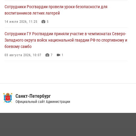
03 августа 2026, 10:15
1
Сотрудники Росгвардии провели уроки безопасности для
воспитанников летних лагерей
Сотрудники ГУ Росгвардии приняли участие в чемпионатах Северо-
Западного округа войск национальной гвардии РФ по спортивному и
14 июля 2026, 11:25
5
боевому самбо
Сотрудники ГУ Росгвардии приняли участие в чемпионатах Северо-
03 августа 2026, 10:07
7
1
Западного округа войск национальной гвардии РФ по спортивному и
боевому самбо
03 августа 2026, 10:07
7
1
В Центральном районе наряд Росгвардии задержал рецидивиста,
ограбившего прохожего
17 июля 2026, 11:35
2
В Красногвардейском районе росгвардейцы задержали хулигана,
Санкт-Петербург
угрожавшего мужчине пневматическим пистолетом
Официальный сайт Администрации
16 июля 2026, 15:25
В Калининском районе сотрудники Росгвардии задержали
правонарушителя, избившего посетителя бара