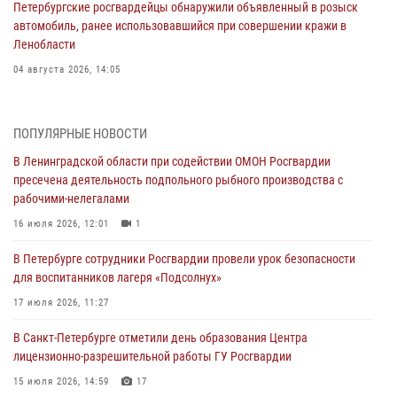
Петербургские росгвардейцы обнаружили объявленный в розыск
автомобиль, ранее использовавшийся при совершении кражи в
Ленобласти
04 августа 2026, 14:05
В Зеленогорске сотрудники Росгвардии, став очевидцами
серьезного ДТП, вызвали на место происшествия спасателей, а
ПОПУЛЯРНЫЕ НОВОСТИ
также оказали доврачебную помощь пострадавшим
В Ленинградской области при содействии ОМОН Росгвардии
03 августа 2026, 14:15
3
1
пресечена деятельность подпольного рыбного производства с
рабочими-нелегалами
Росгвардейцы приняли участие в Большом семейном фестивале
16 июля 2026, 12:01
1
03 августа 2026, 13:26
5
В Петербурге сотрудники Росгвардии провели урок безопасности
В Ленинградской области сотрудники Росгвардии обнаружили
для воспитанников лагеря «Подсолнух»
пропавшего мальчика с нарушением слуха и помогли ему вернуться
домой
17 июля 2026, 11:27
03 августа 2026, 11:51
В Санкт-Петербурге отметили день образования Центра
лицензионно-разрешительной работы ГУ Росгвардии
В Санкт-Петербурге при содействии СОБР Росгвардии задержаны
подозреваемые в мошеннических действиях
15 июля 2026, 14:59
17