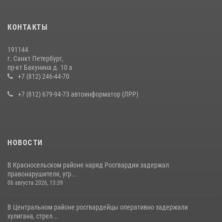
15 июля 2026, 10:50
Представитель Росгвардии принял участие в работе круглого стола
КОНТАКТЫ
на III Международном петербургском цифровом форуме
19 июля 2026, 09:24
2
191144
г. Санкт Петербург,
В Ленобласти сотрудники Росгвардии провели встречу с
пр-кт Бакунина д. 10 а
воспитанниками детского клуба «Умные каникулы»
+7 (812) 246-44-70
16 июля 2026, 10:58
2
+7 (812) 679-94-73 автоинформатор (ЛРР)
НОВОСТИ
В Красносельском районе наряд Росгвардии задержал
правонарушителя, угр...
06 августа 2026, 13:39
В Центральном районе росгвардейцы оперативно задержали
хулигана, стрел...