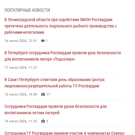
В Зеленогорске сотрудники Росгвардии, став очевидцами
серьезного ДТП, вызвали на место происшествия спасателей, а
ПОПУЛЯРНЫЕ НОВОСТИ
также оказали доврачебную помощь пострадавшим
В Ленинградской области при содействии ОМОН Росгвардии
03 августа 2026, 14:15
3
1
пресечена деятельность подпольного рыбного производства с
рабочими-нелегалами
Росгвардейцы приняли участие в Большом семейном фестивале
16 июля 2026, 12:01
1
03 августа 2026, 13:26
5
В Петербурге сотрудники Росгвардии провели урок безопасности
В Ленинградской области сотрудники Росгвардии обнаружили
для воспитанников лагеря «Подсолнух»
пропавшего мальчика с нарушением слуха и помогли ему вернуться
домой
17 июля 2026, 11:27
03 августа 2026, 11:51
В Санкт-Петербурге отметили день образования Центра
лицензионно-разрешительной работы ГУ Росгвардии
В Санкт-Петербурге при содействии СОБР Росгвардии задержаны
подозреваемые в мошеннических действиях
15 июля 2026, 14:59
17
03 августа 2026, 10:15
1
Сотрудники Росгвардии провели уроки безопасности для
воспитанников летних лагерей
Сотрудники ГУ Росгвардии приняли участие в чемпионатах Северо-
Западного округа войск национальной гвардии РФ по спортивному и
14 июля 2026, 11:25
5
боевому самбо
Сотрудники ГУ Росгвардии приняли участие в чемпионатах Северо-