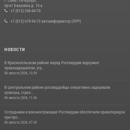
г. Санкт Петербург,
В Ленобласти сотрудники Росгвардии провели встречу с
пр-кт Бакунина д. 10 а
воспитанниками детского клуба «Умные каникулы»
+7 (812) 246-44-70
16 июля 2026, 10:58
2
+7 (812) 679-94-73 автоинформатор (ЛРР)
НОВОСТИ
В Красносельском районе наряд Росгвардии задержал
правонарушителя, угр...
06 августа 2026, 13:39
В Центральном районе росгвардейцы оперативно задержали
хулигана, стрел...
06 августа 2026, 11:36
Сотрудники и военнослужащие Росгвардии обеспечили правопорядок
при про...
06 августа 2026, 07:30