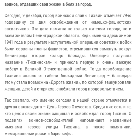
воинов, отдавших свои жизни в боях за город.
Сегодня, 9 декабря, город воинской славы Тихвин отмечает 79-ю
годовщину со дня освобождения от немецко-фашистских
захватчиков. Эта дата памятна не только жителям города, но и
всем жителям Ленинградской области. Ведь именно здесь зимой
1941 года в результате наступательной операции советских войск
были сорваны планы фашистов, стремившихся замкнуть вокруг
Ленинграда второе кольцо блокады. Операция получила
название «Тихвинская» и принесла первую и очень важную
победу в Великой Отечественной войне. Тогда освобождение
Тихвина спасло от гибели блокадный Ленинград – благодаря
этому стала возможна «Дорога жизни», по которой эвакуировали
женщин, детей и стариков, снабжали город продовольствием.
Так совпало, что именно сегодня в нашей стране отмечается и
другая важная дата – День Героев Отечества. Среди них есть и те,
кто ценой своей жизни защищал и освобождал город Тихвин. О
подвигах воинов-освободителей напоминают названные
именами героев улицы Тихвина, а также памятники,
мемориальные доски и барельефы.