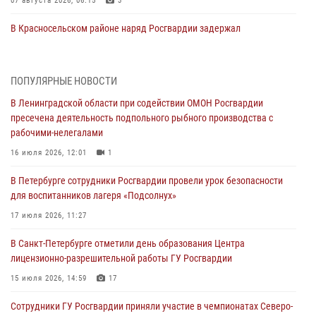
07 августа 2026, 06:15
3
В Красносельском районе наряд Росгвардии задержал
правонарушителя, угрожавшего 17-летнему подростку
травматическим оружием
06 августа 2026, 13:39
1
ПОПУЛЯРНЫЕ НОВОСТИ
В Ленинградской области при содействии ОМОН Росгвардии
В Центральном районе росгвардейцы оперативно задержали
пресечена деятельность подпольного рыбного производства с
хулигана, стрелявшего из пускового устройства рядом с жилыми
рабочими-нелегалами
домами
16 июля 2026, 12:01
1
06 августа 2026, 11:36
3
1
В Петербурге сотрудники Росгвардии провели урок безопасности
Сотрудники и военнослужащие Росгвардии обеспечили
для воспитанников лагеря «Подсолнух»
правопорядок при проведении матча "Зенит" - "Балтика"
17 июля 2026, 11:27
06 августа 2026, 07:30
10
В Санкт-Петербурге отметили день образования Центра
В Выборгском районе наряд Росгвардии обнаружил
лицензионно-разрешительной работы ГУ Росгвардии
разыскиваемый преступный автотранспорт
15 июля 2026, 14:59
17
05 августа 2026, 12:25
2
Сотрудники ГУ Росгвардии приняли участие в чемпионатах Северо-
Петербургские росгвардейцы обнаружили объявленный в розыск