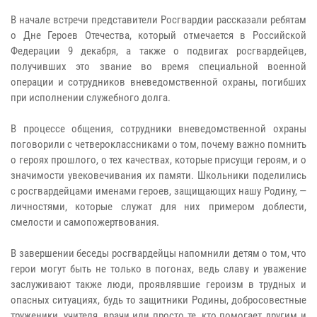
В начале встречи представители Росгвардии рассказали ребятам
о Дне Героев Отечества, который отмечается в Российской
Федерации 9 декабря, а также о подвигах росгвардейцев,
получивших это звание во время специальной военной
операции и сотрудников вневедомственной охраны, погибших
при исполнении служебного долга.
В процессе общения, сотрудники вневедомственной охраны
поговорили с четвероклассниками о том, почему важно помнить
о героях прошлого, о тех качествах, которые присущи героям, и о
значимости увековечивания их памяти. Школьники поделились
с росгвардейцами именами героев, защищающих нашу Родину, —
личностями, которые служат для них примером доблести,
смелости и самопожертвования.
В завершении беседы росгвардейцы напомнили детям о том, что
герои могут быть не только в погонах, ведь славу и уважение
заслуживают также люди, проявлявшие героизм в трудных и
опасных ситуациях, будь то защитники Родины, добросовестные
труженики, учителя, врачи или просто те, кто помогает другим и