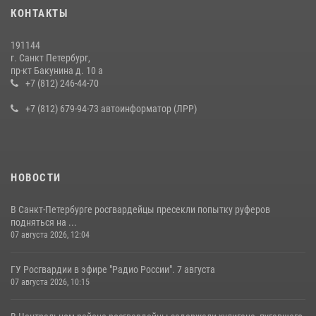
Представитель Росгвардии принял участие в работе круглого стола
КОНТАКТЫ
на III Международном петербургском цифровом форуме
19 июля 2026, 09:24
2
191144
г. Санкт Петербург,
В Ленобласти сотрудники Росгвардии провели встречу с
пр-кт Бакунина д. 10 а
воспитанниками детского клуба «Умные каникулы»
+7 (812) 246-44-70
16 июля 2026, 10:58
2
+7 (812) 679-94-73 автоинформатор (ЛРР)
НОВОСТИ
В Санкт-Петербурге росгвардейцы пресекли попытку руферов
подняться на ...
07 августа 2026, 12:04
ГУ Росгвардии в эфире "Радио России". 7 августа
07 августа 2026, 10:15