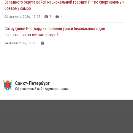
Западного округа войск национальной гвардии РФ по спортивному и
автомобиль, ранее использовавшийся при совершении кражи в
боевому самбо
Ленобласти
03 августа 2026, 10:07
7
1
04 августа 2026, 14:05
Сотрудники Росгвардии провели уроки безопасности для
воспитанников летних лагерей
14 июля 2026, 11:25
5
В Центральном районе наряд Росгвардии задержал рецидивиста,
ограбившего прохожего
17 июля 2026, 11:35
2
В Красногвардейском районе росгвардейцы задержали хулигана,
Санкт-Петербург
угрожавшего мужчине пневматическим пистолетом
Официальный сайт Администрации
16 июля 2026, 15:25
В Калининском районе сотрудники Росгвардии задержали
правонарушителя, избившего посетителя бара
15 июля 2026, 10:50