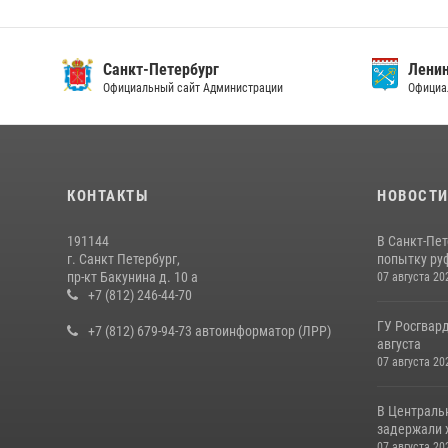
Санкт-Петербург
Ленин
Официальный сайт Администрации
Официа
КОНТАКТЫ
НОВОСТ
191144
В Санкт-Пе
г. Санкт Петербург,
попытку руф
пр-кт Бакунина д. 10 а
07 августа 20
+7 (812) 246-44-70
ГУ Росгвард
+7 (812) 679-94-73 автоинформатор (ЛРР)
августа
07 августа 20
В Централь
задержали х
07 августа 20