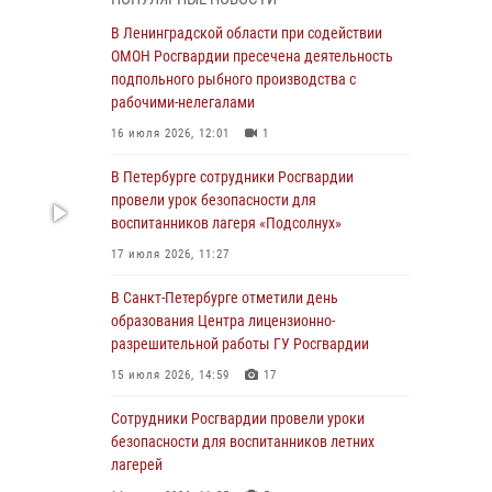
В Красносельском районе наряд Росгвардии
В Ленинградской области при содействии
задержал правонарушителя, угрожавшего 17-
ОМОН Росгвардии пресечена деятельность
летнему подростку травматическим оружием
подпольного рыбного производства с
рабочими-нелегалами
06 августа 2026, 13:39
1
16 июля 2026, 12:01
1
В Центральном районе росгвардейцы
оперативно задержали хулигана,
В Петербурге сотрудники Росгвардии
стрелявшего из пускового устройства рядом
провели урок безопасности для
с жилыми домами
воспитанников лагеря «Подсолнух»
06 августа 2026, 11:36
3
1
17 июля 2026, 11:27
Сотрудники и военнослужащие Росгвардии
В Санкт-Петербурге отметили день
обеспечили правопорядок при проведении
образования Центра лицензионно-
матча "Зенит" - "Балтика"
разрешительной работы ГУ Росгвардии
06 августа 2026, 07:30
10
15 июля 2026, 14:59
17
В Выборгском районе наряд Росгвардии
Сотрудники Росгвардии провели уроки
обнаружил разыскиваемый преступный
безопасности для воспитанников летних
автотранспорт
лагерей