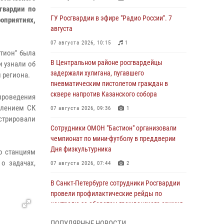
гвардии по
ГУ Росгвардии в эфире "Радио России". 7
оприятиях,
августа
07 августа 2026, 10:15
1
стион" была
В Центральном районе росгвардейцы
и узнали об
задержали хулигана, пугавшего
 региона.
пневматическим пистолетом граждан в
сквере напротив Казанского собора
 проведения
влением СК
07 августа 2026, 09:36
1
стрировали
Сотрудники ОМОН "Бастион" организовали
чемпионат по мини-футболу в преддверии
Дня физкультурника
о станциям
о задачах,
07 августа 2026, 07:44
2
В Санкт-Петербурге сотрудники Росгвардии
провели профилактические рейды по
контролю за оборотом гражданского оружия
07 августа 2026, 06:15
3
ПОПУЛЯРНЫЕ НОВОСТИ