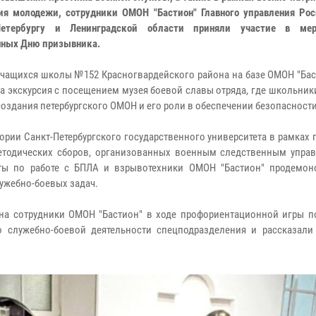
ия молодежи, сотрудники ОМОН "Бастион" Главного управления Рос
-Петербургу и Ленинградской области приняли участие в мер
ных Дню призывника.
 учащихся школы №152 Красногвардейского района на базе ОМОН "Ба
а экскурсия с посещением музея боевой славы отряда, где школьник
создания петербургского ОМОН и его роли в обеспечении безопасности
тории Санкт-Петербургского государственного университета в рамках
етодических сборов, организованных военным следственным упра
сты по работе с БПЛА и взрывотехники ОМОН "Бастион" продемон
ужебно-боевых задач.
она сотрудники ОМОН "Бастион" в ходе профориентационной игры п
 служебно-боевой деятельности спецподразделения и рассказали 