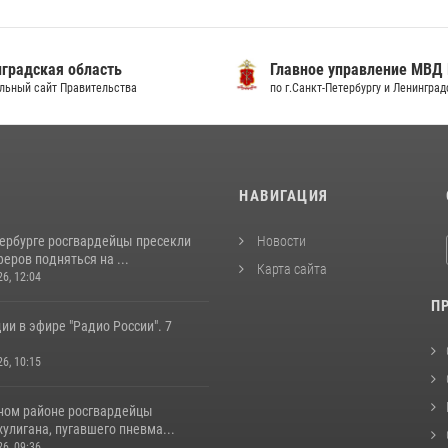
градская область
Главное управление МВД
льный сайт Правительства
по г.Санкт-Петербургу и Ленингра
И
НАВИГАЦИЯ
тербурге росгвардейцы пресекли
Новости
еров подняться на ...
Карта сайта
26, 12:04
П
ии в эфире "Радио России". 7
26, 10:15
ном районе росгвардейцы
улигана, пугавшего пневма...
26, 09:36