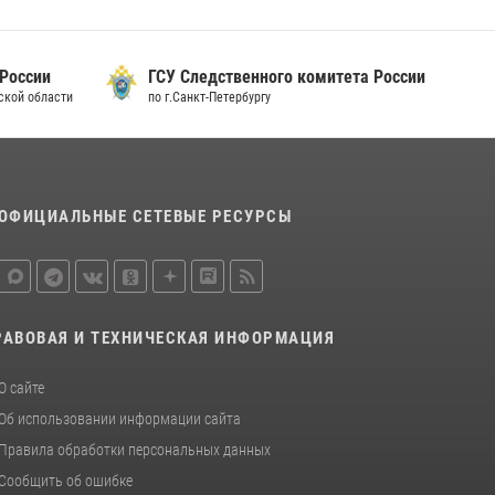
15 июля 2026, 10:50
Представитель Росгвардии принял участие в
 России
ГСУ Следственного комитета России
работе круглого стола на III Международном
дской области
по г.Санкт-Петербургу
петербургском цифровом форуме
19 июля 2026, 09:24
2
В Ленобласти сотрудники Росгвардии
провели встречу с воспитанниками детского
ОФИЦИАЛЬНЫЕ СЕТЕВЫЕ РЕСУРСЫ
клуба «Умные каникулы»
16 июля 2026, 10:58
2
РАВОВАЯ И ТЕХНИЧЕСКАЯ ИНФОРМАЦИЯ
О сайте
Об использовании информации сайта
Правила обработки персональных данных
Сообщить об ошибке