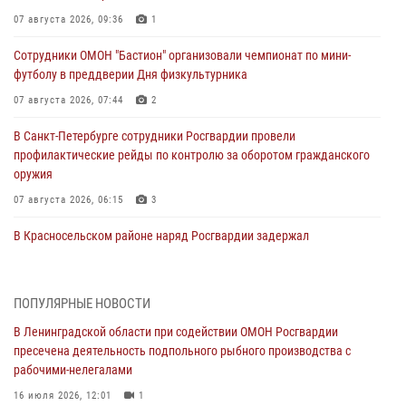
07 августа 2026, 09:36
1
Сотрудники ОМОН "Бастион" организовали чемпионат по мини-
футболу в преддверии Дня физкультурника
07 августа 2026, 07:44
2
В Санкт-Петербурге сотрудники Росгвардии провели
профилактические рейды по контролю за оборотом гражданского
оружия
07 августа 2026, 06:15
3
В Красносельском районе наряд Росгвардии задержал
правонарушителя, угрожавшего 17-летнему подростку
травматическим оружием
06 августа 2026, 13:39
1
ПОПУЛЯРНЫЕ НОВОСТИ
В Ленинградской области при содействии ОМОН Росгвардии
В Центральном районе росгвардейцы оперативно задержали
пресечена деятельность подпольного рыбного производства с
хулигана, стрелявшего из пускового устройства рядом с жилыми
рабочими-нелегалами
домами
16 июля 2026, 12:01
1
06 августа 2026, 11:36
3
1