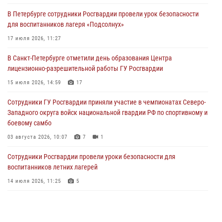
В Петербурге сотрудники Росгвардии провели урок безопасности
Сотрудники и военнослужащие Росгвардии обеспечили
для воспитанников лагеря «Подсолнух»
правопорядок при проведении матча "Зенит" - "Балтика"
17 июля 2026, 11:27
06 августа 2026, 07:30
10
В Санкт-Петербурге отметили день образования Центра
В Выборгском районе наряд Росгвардии обнаружил
лицензионно-разрешительной работы ГУ Росгвардии
разыскиваемый преступный автотранспорт
15 июля 2026, 14:59
17
05 августа 2026, 12:25
2
Сотрудники ГУ Росгвардии приняли участие в чемпионатах Северо-
Петербургские росгвардейцы обнаружили объявленный в розыск
Западного округа войск национальной гвардии РФ по спортивному и
автомобиль, ранее использовавшийся при совершении кражи в
боевому самбо
Ленобласти
03 августа 2026, 10:07
7
1
04 августа 2026, 14:05
Сотрудники Росгвардии провели уроки безопасности для
воспитанников летних лагерей
14 июля 2026, 11:25
5
В Центральном районе наряд Росгвардии задержал рецидивиста,
ограбившего прохожего