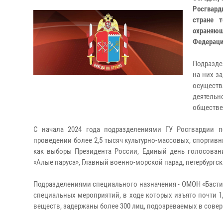
Росгвард
стране 
охраняющ
Федераци
Подразде
на них з
осуществ
деятель
обществе
С начала 2024 года подразделениями ГУ Росгвардии по
проведении более 2,5 тысяч культурно-массовых, спортив
как выборы Президента России, Единый день голосовани
«Алые паруса», Главный военно-морской парад, петербургс
Подразделениями специального назначения - ОМОН «Бастион
специальных мероприятий, в ходе которых изъято почти 1
веществ, задержаны более 300 лиц, подозреваемых в сове