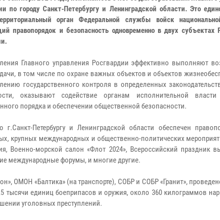
ии по городу Санкт-Петербургу и Ленинградской области. Это един
территориальный орган Федеральной службы войск национально
ий правопорядок и безопасность одновременно в двух субъектах 
и.
ления Главного управления Росгвардии эффективно выполняют в
адачи, в том числе по охране важных объектов и объектов жизнеобес
лению государственного контроля в определенных законодательст
ности, оказывают содействие органам исполнительной власти
нного порядка и обеспечении общественной безопасности.
 г.Санкт-Петербургу и Ленинградской области обеспечен правоп
ных, крупных международных и общественно-политических мероприят
я, Военно-морской салон «Флот 2024», Всероссийский праздник в
кие международные форумы, и многие другие.
», ОМОН «Балтика» (на транспорте), СОБР и СОБР «Гранит», проведен
,5 тысячи единиц боеприпасов и оружия, около 360 килограммов на
ршении уголовных преступлений.