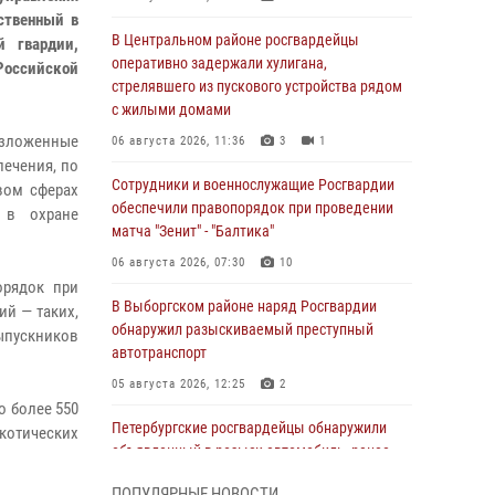
ственный в
В Центральном районе росгвардейцы
й гвардии,
оперативно задержали хулигана,
Российской
стрелявшего из пускового устройства рядом
с жилыми домами
озложенные
06 августа 2026, 11:36
3
1
печения, по
Сотрудники и военнослужащие Росгвардии
вом сферах
обеспечили правопорядок при проведении
 в охране
матча "Зенит" - "Балтика"
06 августа 2026, 07:30
10
орядок при
В Выборгском районе наряд Росгвардии
ий — таких,
обнаружил разыскиваемый преступный
ыпускников
автотранспорт
05 августа 2026, 12:25
2
о более 550
Петербургские росгвардейцы обнаружили
ркотических
объявленный в розыск автомобиль, ранее
использовавшийся при совершении кражи в
ПОПУЛЯРНЫЕ НОВОСТИ