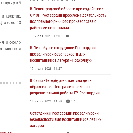
Ленобласти
квартир и 5
В Ленинградской области при содействии
04 августа 2026, 14:05
ОМОН Росгвардии пресечена деятельность
и квартир,
В Зеленогорске сотрудники Росгвардии, став
подпольного рыбного производства с
Д около 18
очевидцами серьезного ДТП, вызвали на
рабочими-нелегалами
место происшествия спасателей, а также
16 июля 2026, 12:01
1
оказали доврачебную помощь
ия и около
пострадавшим
В Петербурге сотрудники Росгвардии
езопасности
провели урок безопасности для
03 августа 2026, 14:15
3
1
воспитанников лагеря «Подсолнух»
Росгвардейцы приняли участие в Большом
17 июля 2026, 11:27
семейном фестивале
В Санкт-Петербурге отметили день
03 августа 2026, 13:26
5
образования Центра лицензионно-
В Ленинградской области сотрудники
разрешительной работы ГУ Росгвардии
Росгвардии обнаружили пропавшего
15 июля 2026, 14:59
17
мальчика с нарушением слуха и помогли ему
вернуться домой
Сотрудники Росгвардии провели уроки
безопасности для воспитанников летних
03 августа 2026, 11:51
лагерей
В Санкт-Петербурге при содействии СОБР