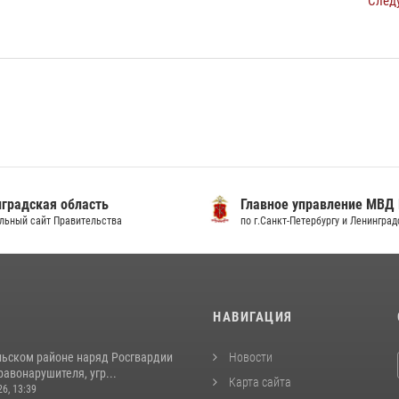
След
градская область
Главное управление МВД
льный сайт Правительства
по г.Санкт-Петербургу и Ленингра
И
НАВИГАЦИЯ
льском районе наряд Росгвардии
Новости
авонарушителя, угр...
Карта сайта
26, 13:39