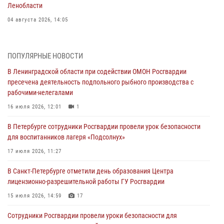
Ленобласти
04 августа 2026, 14:05
В Зеленогорске сотрудники Росгвардии, став очевидцами
серьезного ДТП, вызвали на место происшествия спасателей, а
ПОПУЛЯРНЫЕ НОВОСТИ
также оказали доврачебную помощь пострадавшим
В Ленинградской области при содействии ОМОН Росгвардии
03 августа 2026, 14:15
3
1
пресечена деятельность подпольного рыбного производства с
рабочими-нелегалами
Росгвардейцы приняли участие в Большом семейном фестивале
16 июля 2026, 12:01
1
03 августа 2026, 13:26
5
В Петербурге сотрудники Росгвардии провели урок безопасности
В Ленинградской области сотрудники Росгвардии обнаружили
для воспитанников лагеря «Подсолнух»
пропавшего мальчика с нарушением слуха и помогли ему вернуться
домой
17 июля 2026, 11:27
03 августа 2026, 11:51
В Санкт-Петербурге отметили день образования Центра
лицензионно-разрешительной работы ГУ Росгвардии
В Санкт-Петербурге при содействии СОБР Росгвардии задержаны
подозреваемые в мошеннических действиях
15 июля 2026, 14:59
17
03 августа 2026, 10:15
1
Сотрудники Росгвардии провели уроки безопасности для