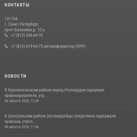
Представитель Росгвардии принял участие в работе круглого стола
КОНТАКТЫ
на III Международном петербургском цифровом форуме
19 июля 2026, 09:24
2
191144
г. Санкт Петербург,
В Ленобласти сотрудники Росгвардии провели встречу с
пр-кт Бакунина д. 10 а
воспитанниками детского клуба «Умные каникулы»
+7 (812) 246-44-70
16 июля 2026, 10:58
2
+7 (812) 679-94-73 автоинформатор (ЛРР)
НОВОСТИ
В Красносельском районе наряд Росгвардии задержал
правонарушителя, угр...
06 августа 2026, 13:39
В Центральном районе росгвардейцы оперативно задержали
хулигана, стрел...
06 августа 2026, 11:36