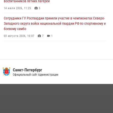
воспитанников летних лагерей
Сотрудники ГУ Росгвардии приняли участие в чемпионатах Северо-
Западного округа войск национальной гвардии РФ по спортивному и
14 июля 2026, 11:25
5
боевому самбо
Сотрудники ГУ Росгвардии приняли участие в чемпионатах Северо-
03 августа 2026, 10:07
7
1
Западного округа войск национальной гвардии РФ по спортивному и
боевому самбо
03 августа 2026, 10:07
7
1
В Центральном районе наряд Росгвардии задержал рецидивиста,
ограбившего прохожего
17 июля 2026, 11:35
2
В Красногвардейском районе росгвардейцы задержали хулигана,
Санкт-Петербург
угрожавшего мужчине пневматическим пистолетом
Официальный сайт Администрации
16 июля 2026, 15:25
В Калининском районе сотрудники Росгвардии задержали
правонарушителя, избившего посетителя бара
15 июля 2026, 10:50