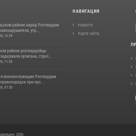
И
НАВИГАЦИЯ
льском районе наряд Росгвардии
Новости
авонарушителя, угр...
Карта сайта
26, 13:39
П
ном районе росгвардейцы
задержали хулигана, стрел...
26, 11:36
 и военнослужащие Росгвардии
правопорядок при про...
26, 07:30
дерации, 2026