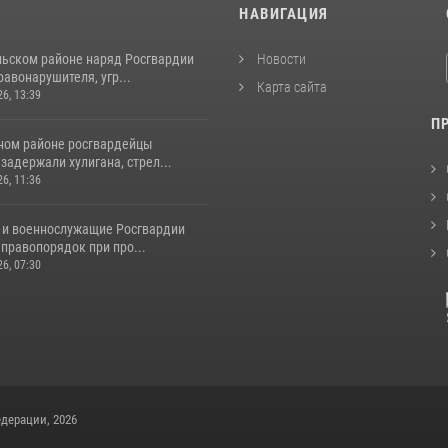
И
НАВИГАЦИЯ
льском районе наряд Росгвардии
Новости
авонарушителя, угр...
Карта сайта
26, 13:39
П
ном районе росгвардейцы
задержали хулигана, стрел...
26, 11:36
 и военнослужащие Росгвардии
правопорядок при про...
26, 07:30
дерации, 2026