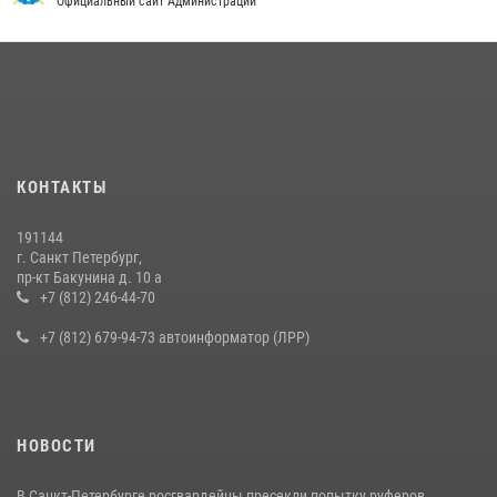
Официальный сайт Администрации
КОНТАКТЫ
191144
г. Санкт Петербург,
пр-кт Бакунина д. 10 а
+7 (812) 246-44-70
+7 (812) 679-94-73 автоинформатор (ЛРР)
НОВОСТИ
В Санкт-Петербурге росгвардейцы пресекли попытку руферов