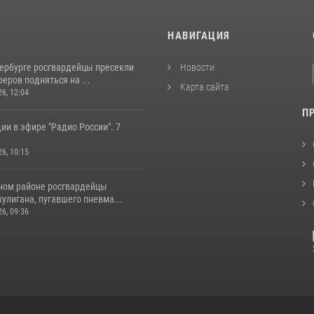
И
НАВИГАЦИЯ
тербурге росгвардейцы пресекли
Новости
еров подняться на ...
Карта сайта
26, 12:04
П
ии в эфире "Радио России". 7
26, 10:15
ном районе росгвардейцы
улигана, пугавшего пневма...
26, 09:36