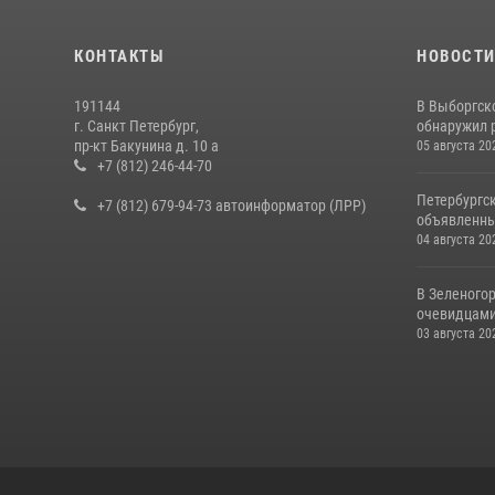
КОНТАКТЫ
НОВОСТ
191144
В Выборгск
г. Санкт Петербург,
обнаружил 
пр-кт Бакунина д. 10 а
05 августа 20
+7 (812) 246-44-70
Петербургс
+7 (812) 679-94-73 автоинформатор (ЛРР)
объявленны
04 августа 20
В Зеленогор
очевидцами 
03 августа 20