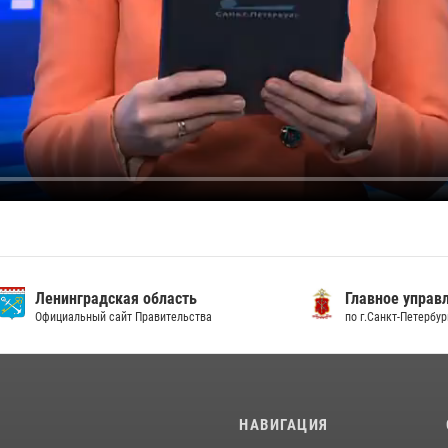
градская область
Главное управление МВД
льный сайт Правительства
по г.Санкт-Петербургу и Ленингра
И
НАВИГАЦИЯ