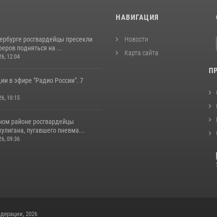
И
НАВИГАЦИЯ
тербурге росгвардейцы пресекли
Новости
еров подняться на ...
Карта сайта
26, 12:04
П
ии в эфире "Радио России". 7
26, 10:15
ном районе росгвардейцы
улигана, пугавшего пневма...
26, 09:36
дерации, 2026