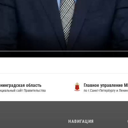
градская область
Главное управление МВД
льный сайт Правительства
по г.Санкт-Петербургу и Ленингра
И
НАВИГАЦИЯ