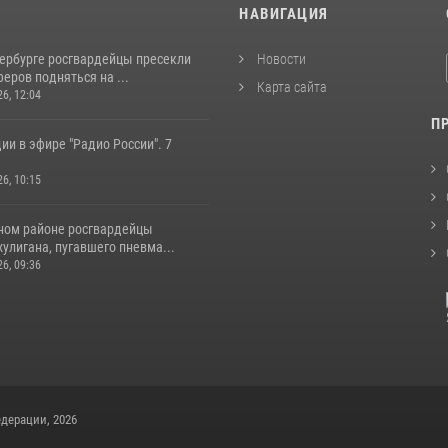
И
НАВИГАЦИЯ
тербурге росгвардейцы пресекли
Новости
еров подняться на ...
Карта сайта
26, 12:04
П
ии в эфире "Радио России". 7
26, 10:15
ном районе росгвардейцы
улигана, пугавшего пневма...
26, 09:36
дерации, 2026