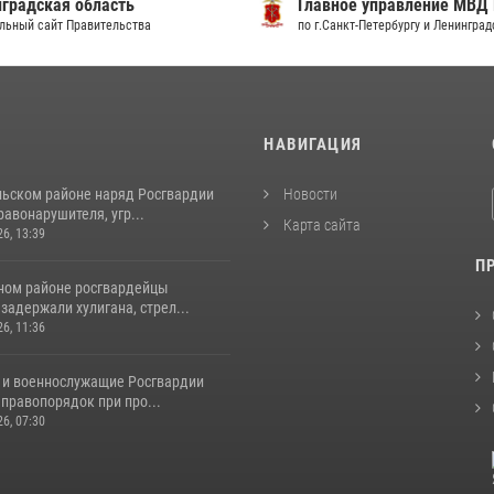
градская область
Главное управление МВД
льный сайт Правительства
по г.Санкт-Петербургу и Ленингра
И
НАВИГАЦИЯ
льском районе наряд Росгвардии
Новости
авонарушителя, угр...
Карта сайта
26, 13:39
П
ном районе росгвардейцы
задержали хулигана, стрел...
26, 11:36
 и военнослужащие Росгвардии
правопорядок при про...
26, 07:30