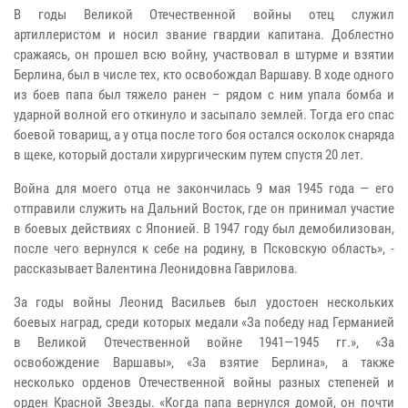
В годы Великой Отечественной войны отец служил
артиллеристом и носил звание гвардии капитана. Доблестно
сражаясь, он прошел всю войну, участвовал в штурме и взятии
Берлина, был в числе тех, кто освобождал Варшаву. В ходе одного
из боев папа был тяжело ранен – рядом с ним упала бомба и
ударной волной его откинуло и засыпало землей. Тогда его спас
боевой товарищ, а у отца после того боя остался осколок снаряда
в щеке, который достали хирургическим путем спустя 20 лет.
Война для моего отца не закончилась 9 мая 1945 года — его
отправили служить на Дальний Восток, где он принимал участие
в боевых действиях с Японией. В 1947 году был демобилизован,
после чего вернулся к себе на родину, в Псковскую область», -
рассказывает Валентина Леонидовна Гаврилова.
За годы войны Леонид Васильев был удостоен нескольких
боевых наград, среди которых медали «За победу над Германией
в Великой Отечественной войне 1941—1945 гг.», «За
освобождение Варшавы», «За взятие Берлина», а также
несколько орденов Отечественной войны разных степеней и
орден Красной Звезды. «Когда папа вернулся домой, он почти