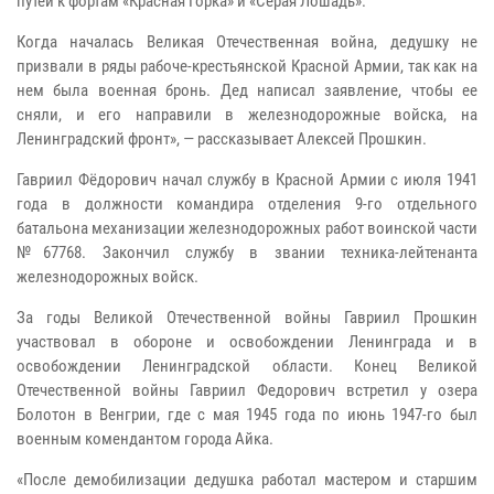
путей к фортам «Красная Горка» и «Серая Лошадь».
Когда началась Великая Отечественная война, дедушку не
призвали в ряды рабоче-крестьянской Красной Армии, так как на
нем была военная бронь. Дед написал заявление, чтобы ее
сняли, и его направили в железнодорожные войска, на
Ленинградский фронт», — рассказывает Алексей Прошкин.
Гавриил Фёдорович начал службу в Красной Армии с июля 1941
года в должности командира отделения 9-го отдельного
батальона механизации железнодорожных работ воинской части
№67768. Закончил службу в звании техника-лейтенанта
железнодорожных войск.
За годы Великой Отечественной войны Гавриил Прошкин
участвовал в обороне и освобождении Ленинграда и в
освобождении Ленинградской области. Конец Великой
Отечественной войны Гавриил Федорович встретил у озера
Болотон в Венгрии, где с мая 1945 года по июнь 1947-го был
военным комендантом города Айка.
«После демобилизации дедушка работал мастером и старшим