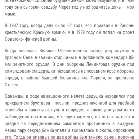
познакомился со своей будущей женой, моей бабушкой, и в 1934
году они сыграли свадьбу. Через год у них родилась дочь — моя
мама.
В 1937 году, когда деду было 22 года, его призвали в Рабоче-
крестьянскую Красную армию. А в 1939 году он попал на фронт
Советско- финской войны.
Когда началась Великая Отечественная война, дед служил в
Красном Селе, в звании старшины и в должности командира 85-
мм зенитного орудия. В дни обороны Ленинграда орудие под
командованием дедушки находилось на переднем крае обороны
города, в районе бывшей больницы им. Фореля, на проспекте
Стачек.
Однажды, в ходе авиационного налета дедушка находился под
прикрытием бруствера - насыпи, предназначенной для удобной
стрельбы и защиты от пуль и снарядов, а также для укрытия от
наблюдения противника, и в один момент, он встал на него и
следил за передвижением самолетов противника в воздухе.
Через пару секунд бомба упала и взорвалась в окопе, опрокинув
его. Тогда он впервые за две войны был тяжело ранен, получив