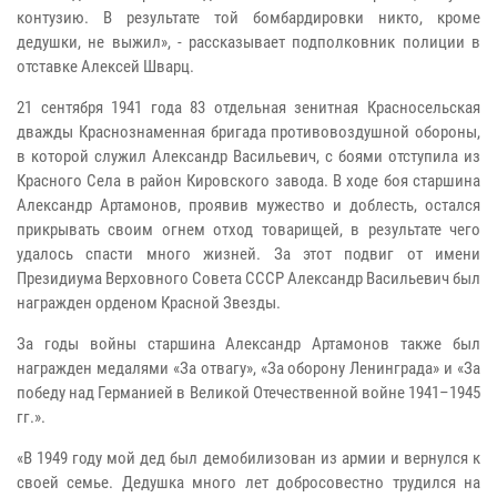
контузию. В результате той бомбардировки никто, кроме
дедушки, не выжил», - рассказывает подполковник полиции в
отставке Алексей Шварц.
21 сентября 1941 года 83 отдельная зенитная Красносельская
дважды Краснознаменная бригада противовоздушной обороны,
в которой служил Александр Васильевич, с боями отступила из
Красного Села в район Кировского завода. В ходе боя старшина
Александр Артамонов, проявив мужество и доблесть, остался
прикрывать своим огнем отход товарищей, в результате чего
удалось спасти много жизней. За этот подвиг от имени
Президиума Верховного Совета СССР Александр Васильевич был
награжден орденом Красной Звезды.
За годы войны старшина Александр Артамонов также был
награжден медалями «За отвагу», «За оборону Ленинграда» и «За
победу над Германией в Великой Отечественной войне 1941–1945
гг.».
«В 1949 году мой дед был демобилизован из армии и вернулся к
своей семье. Дедушка много лет добросовестно трудился на